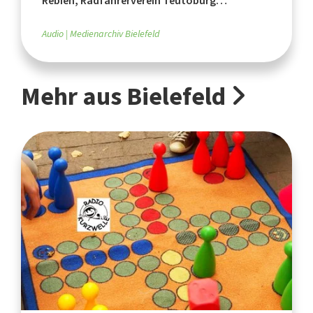
Rebien, Radfahrerverein Teutoburg
Brackwede von 1891
Audio
Medienarchiv Bielefeld
Mehr aus Bielefeld