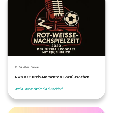
03.08.2026 - 56 Min.
RWN #72: Kreis-Momente & BaWü-Wochen
Audio
hochschulradio düsseldorf