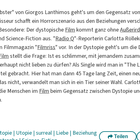
bster" von Giorgos Lanthimos geht's um den Gegensatz von
isseur schafft ein Horrorszenario aus den Beziehungen vers
Besondere: Der dystopische
Film
kommt ganz ohne
Außerird
d Science-Fiction aus. "
Radio Q
"-Reporterin Carlotta Röllek
m Filmmagazin "
Filmriss
" vor. In der Dystopie geht's um die D
Film
stellt die Frage: Ist es schlimmer, mit jemandem zusa
rhaupt nicht lieben zu dürfen? Als Single wird man in "The L
el gebracht. Hier hat man dann 45 Tage lang Zeit, einen ne
das nicht, verwandelt man sich in ein Tier seiner Wahl. Carlot
 die Menschen im
Film
beim Gegensatz zwischen Dystopie und
.
topie
|
Utopie
|
surreal
|
Liebe
|
Beziehung
Teilen