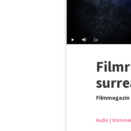
1x
Play
Mute
Playback
Rate
Filmr
surre
Filmmagazin 
Audio | Kommen