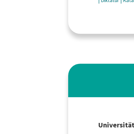
|
Diktatur
|
Kata
Universitä