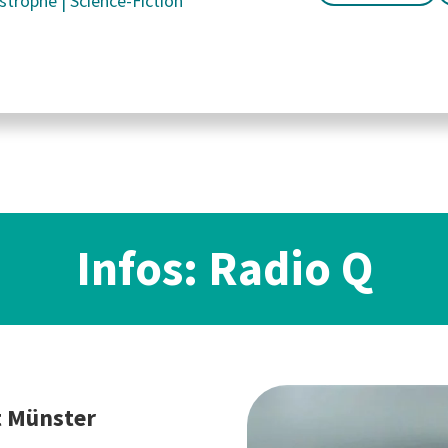
strophe
|
Science-Fiction
Infos: Radio Q
t Münster