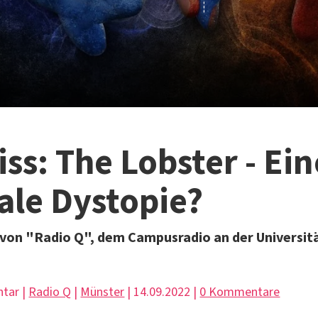
iss: The Lobster - Ein
ale Dystopie?
von "Radio Q", dem Campusradio an der Universit
tar |
Radio Q
|
Münster
| 14.09.2022 |
0 Kommentare