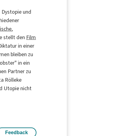
 Dystopie und
chiedener
ische
,
e stellt den
Film
iktatur in einer
mmen bleiben zu
obster" in ein
uen Partner zu
ta Rölleke
 Utopie nicht
Feedback