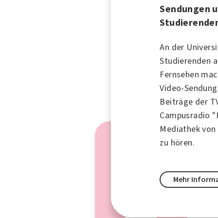
Sendungen u
Studierende
An der Univers
Studierenden a
Fernsehen mach
Video-Sendunge
Beiträge der T
Campusradio "R
Mediathek von
zu hören.
Mehr Inform