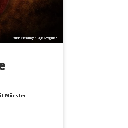
Bild: Pixabay / Ofjd125gk87
e
ät Münster