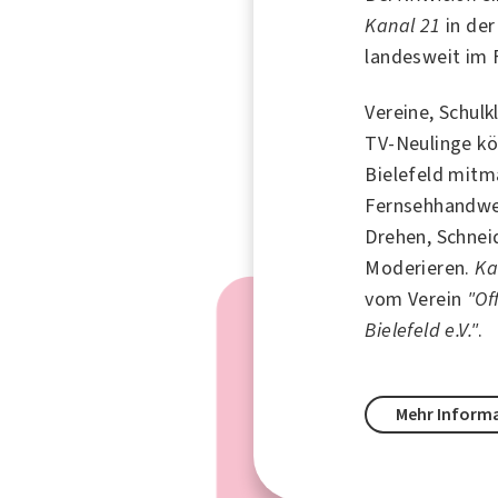
Kanal 21
in der
landesweit im 
Vereine, Schulk
TV-Neulinge k
Bielefeld mitm
Fernsehhandwer
Drehen, Schnei
Moderieren.
Ka
vom Verein
"Of
Bielefeld e.V."
.
Mehr Inform