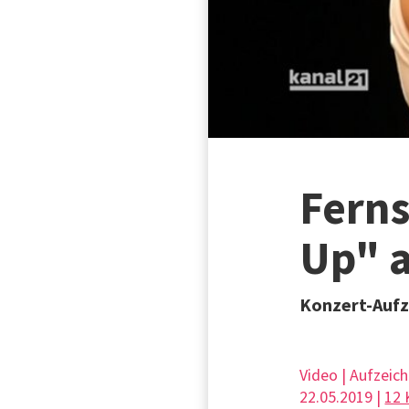
Fern
Up" a
Konzert-Aufze
Video | Aufzeic
22.05.2019 |
12