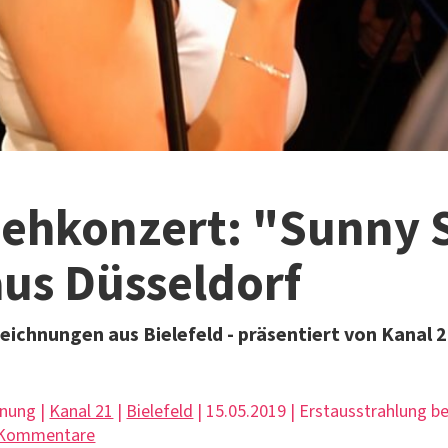
sehkonzert: "Sunny 
us Düsseldorf
ichnungen aus Bielefeld - präsentiert von Kanal 
hnung |
Kanal 21
|
Bielefeld
| 15.05.2019 | Erstausstrahlung 
 Kommentare