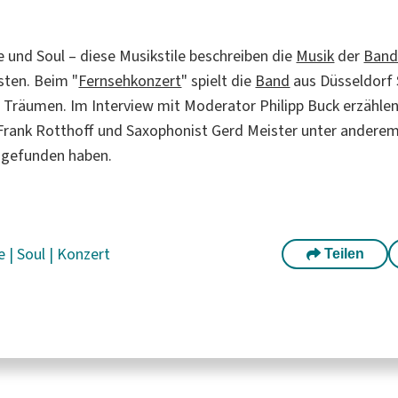
e und Soul – diese Musikstile beschreiben die
Musik
der
Ban
sten. Beim "
Fernsehkonzert
" spielt die
Band
aus Düsseldorf
Träumen. Im Interview mit Moderator Philipp Buck erzählen
t Frank Rotthoff und Saxophonist Gerd Meister unter anderem,
 gefunden haben.
e
|
Soul
|
Konzert
Teilen