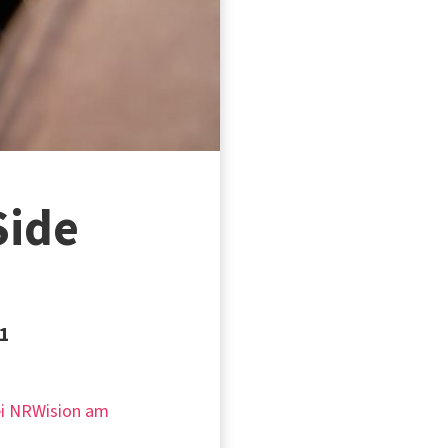
Side
21
bei NRWision am