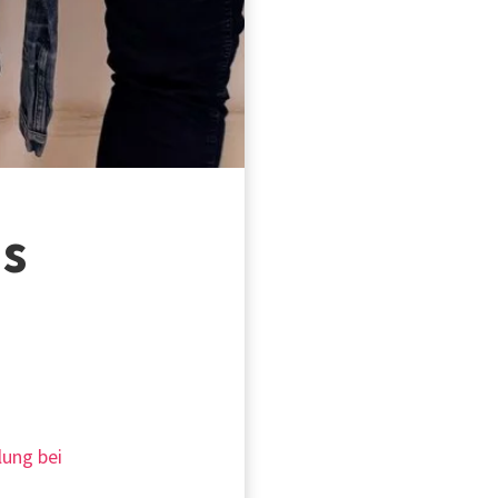
us
lung bei