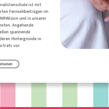
nalistenschule ist mit
erten Fernsehbeiträgen im
NRWision und in unserer
treten. Angehende
tellen spannende
eren Hintergründe in
rträts vor.
ationen