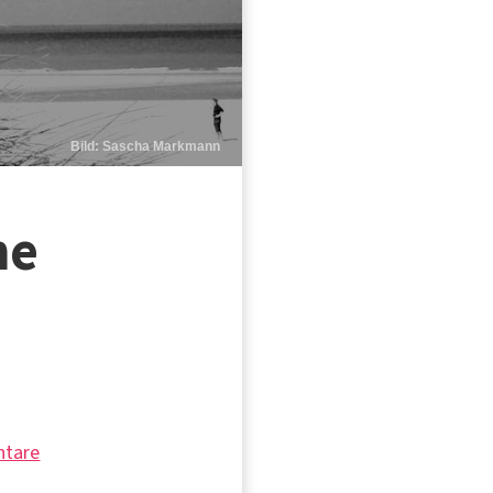
Bild: Sascha Markmann
he
tare