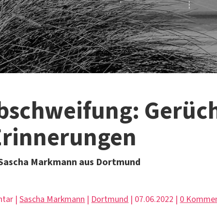
Abschweifung: Gerüc
Erinnerungen
 Sascha Markmann aus Dortmund
tar |
Sascha Markmann
|
Dortmund
| 07.06.2022 |
0 Kommen