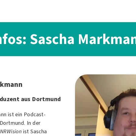
nfos: Sascha Markma
rkmann
duzent aus Dortmund
n ist ein Podcast-
Dortmund
. In der
n
NRWision
ist Sascha