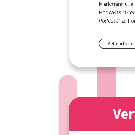
Markmann u. a.
Podcasts
"Gre
Podcast"
zu hö
Mehr Inform
Ver