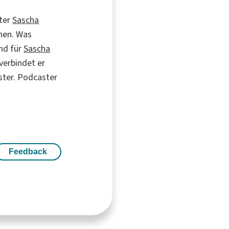
ster
Sascha
chen. Was
nd für
Sascha
verbindet er
ster. Podcaster
Feedback