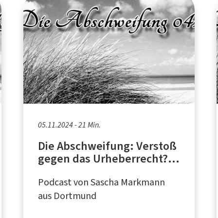
05.11.2024 - 21 Min.
Die Abschweifung: Verstoß
gegen das Urheberrecht? -
Datenschutz-Generator von
Podcast von Sascha Markmann
AdSimple
aus Dortmund