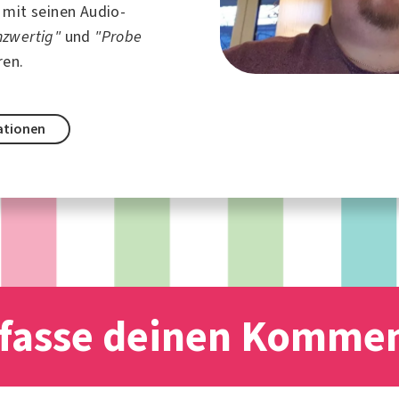
 mit seinen Audio-
nzwertig"
und
"Probe
ren.
ationen
fasse deinen Komme