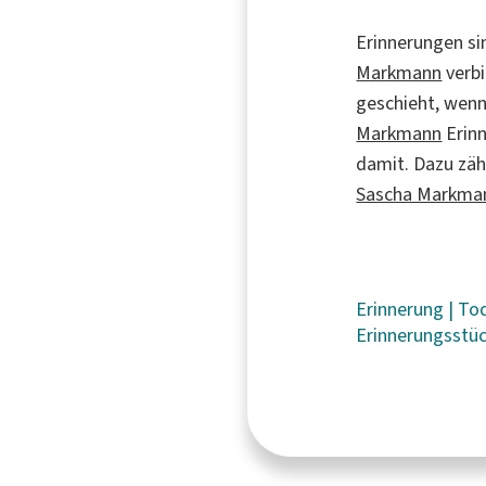
Erinnerungen si
Markmann
verbi
geschieht, wenn
Markmann
Erinn
damit. Dazu zäh
Sascha Markma
Erinnerung
|
To
Erinnerungsstü