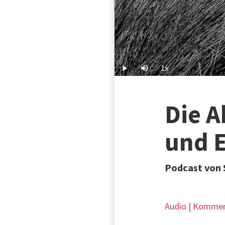
1x
Play
Mute
Playback
Rate
Die 
und 
Podcast von
Audio | Kommen