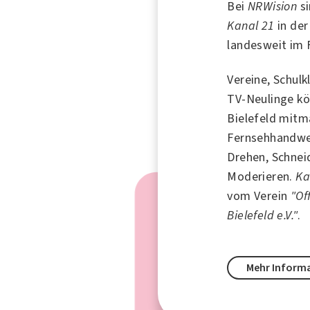
Bei
NRWision
si
Kanal 21
in der
landesweit im 
Vereine, Schulk
TV-Neulinge k
Bielefeld mitm
Fernsehhandwer
Drehen, Schnei
Moderieren.
Ka
vom Verein
"Of
Bielefeld e.V."
.
Mehr Inform