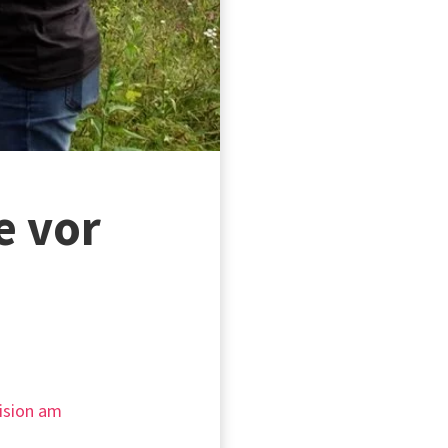
e vor
Wision am