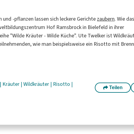
n und -pflanzen lassen sich leckere Gerichte
zaubern
. Wie da
ltbildungszentrum Hof Ramsbrock in Bielefeld in ihrer
eihe "Wilde Kräuter - Wilde Küche". Ute Twelker ist Wildkrä
eilnehmenden, wie man beispielsweise ein Risotto mit Bren
|
Kräuter
|
Wildkräuter
|
Risotto
|
Teilen