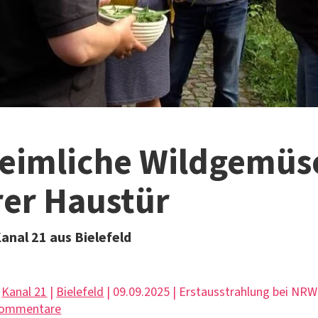
eimliche Wildgemüs
rer Haustür
anal 21 aus Bielefeld
|
Kanal 21
|
Bielefeld
| 09.09.2025 | Erstausstrahlung bei NR
Kommentare