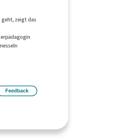
s geht, zeigt das
uterpädagogin
nnesseln
Feedback