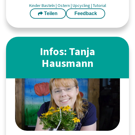
Kinder
Basteln
|
Ostern
|
Upcycling
|
Tutorial
Teilen
Feedback
Infos: Tanja
Hausmann