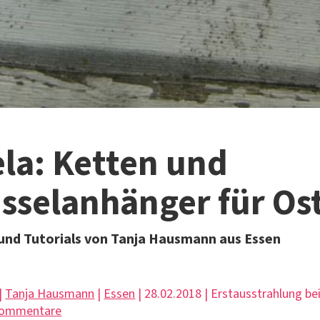
la: Ketten und
sselanhänger für Os
 und Tutorials von Tanja Hausmann aus Essen
 |
Tanja Hausmann
|
Essen
| 28.02.2018 | Erstausstrahlung b
Kommentare