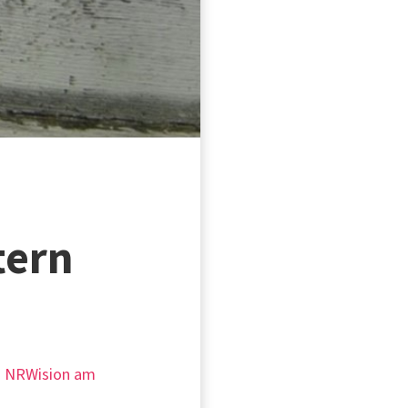
tern
ei NRWision am