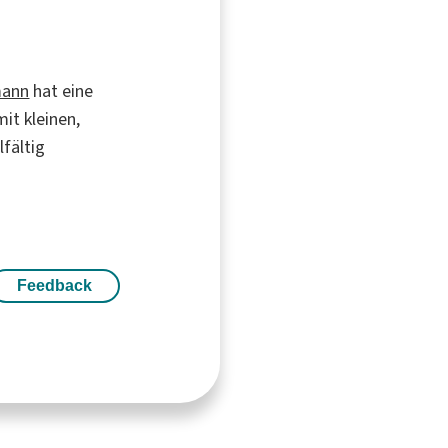
mann
hat eine
it kleinen,
lfältig
Feedback