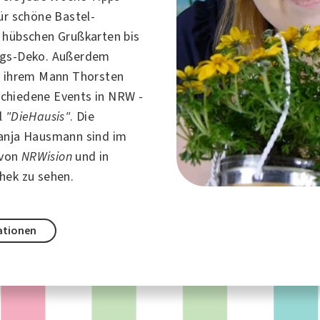
ür schöne Bastel-
 hübschen Grußkarten bis
ngs-Deko. Außerdem
t ihrem Mann Thorsten
chiedene Events in NRW -
l
"DieHausis"
. Die
anja Hausmann sind im
von
NRWision
und in
hek zu sehen.
ationen