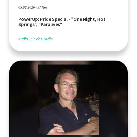
05.08.2026 - 57 Min.
PowerUp: Pride Special - "One Night, Hot
Springs", "Paralives"
Audio
CT das radio