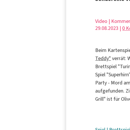
Video | Kommen
29.08.2023 |
0 
Beim Kartenspie
Teddy"
verrät: 
Brettspiel "Turi
Spiel "Superhirn
Party - Mord am 
aufgefunden. Zi
Grill" ist für Ol
Spiel
|
Brettspie