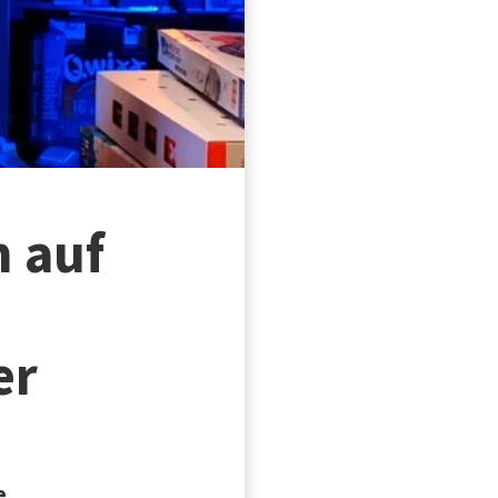
m auf
er
e