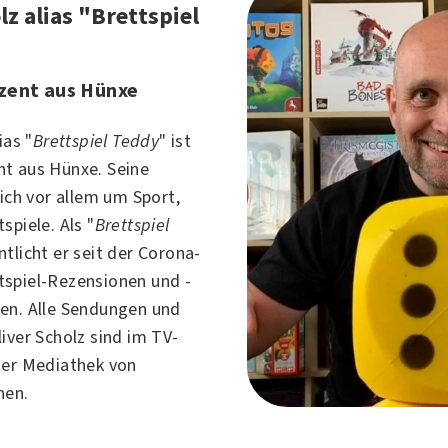
lz alias "Brettspiel
zent aus Hünxe
ias "
Brettspiel Teddy
" ist
nt aus
Hünxe
. Seine
sich vor allem um
Sport
,
tspiele
. Als "
Brettspiel
ntlicht er seit der
Corona
-
spiel-Rezensionen und -
en. Alle Sendungen und
iver Scholz sind im TV-
der Mediathek von
hen.