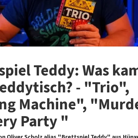
spiel Teddy: Was ka
eddytisch? - "Trio",
ing Machine", "Murd
ry Party "
n Oliver Scholz alias "Brettspiel Teddy" aus Hünx