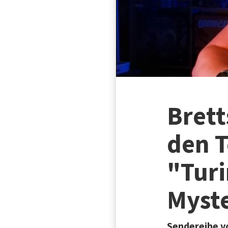
Brett
den T
"Tur
Myste
Sendereihe vo