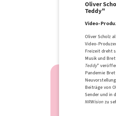
Oliver Scho
Teddy"
Video-Produ
Oliver Scholz al
Video-Produze
Freizeit dreht 
Musik
und
Bret
Teddy
" veröffe
Pandemie Brett
Neuvorstellung
Beiträge von Ol
Sender und in 
NRWision
zu se