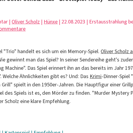
tar |
Oliver Scholz
|
Hünxe
| 22.08.2023 | Erstausstrahlung 
Kommentare
l "Trio" handelt es sich um ein Memory-Spiel.
Oliver Scholz a
Wie gewinnt man das Spiel? In seiner Sendereihe geht's zud
ng Machine". Das Spiel erinnert ihn an das bereits im Jahr 1
". Welche Ähnlichkeiten gibt es? Und: Das
Krimi
-Dinner-Spiel
Grill" spielt in den 1950er-Jahren. Die Hauptfigur einer Grill
el des Spiels ist es, den Mörder zu finden. "Murder Mystery 
iver Scholz eine klare Empfehlung.
l
|
Kartenspiel
|
Empfehlung
|