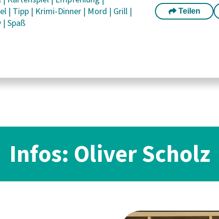
iel
|
Tipp
|
Krimi-Dinner
|
Mord
|
Grill
|
Teilen
y
|
Spaß
Infos: Oliver Scholz