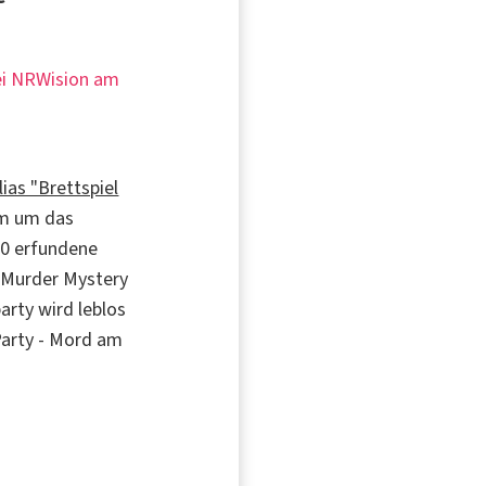
bei NRWision am
lias "Brettspiel
em um das
970 erfundene
 "Murder Mystery
party wird leblos
Party - Mord am