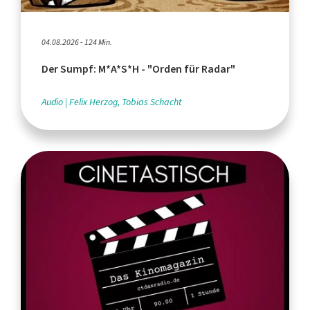
04.08.2026 - 124 Min.
Der Sumpf: M*A*S*H - "Orden für Radar"
Audio
Felix Herzog, Tobias Schacht