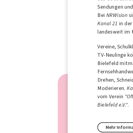
Sendungen und 
Bei
NRWision
si
Kanal 21
in der
landesweit im 
Vereine, Schulk
TV-Neulinge k
Bielefeld mitm
Fernsehhandwer
Drehen, Schnei
Moderieren.
Ka
vom Verein
"Of
Bielefeld e.V."
.
Mehr Inform