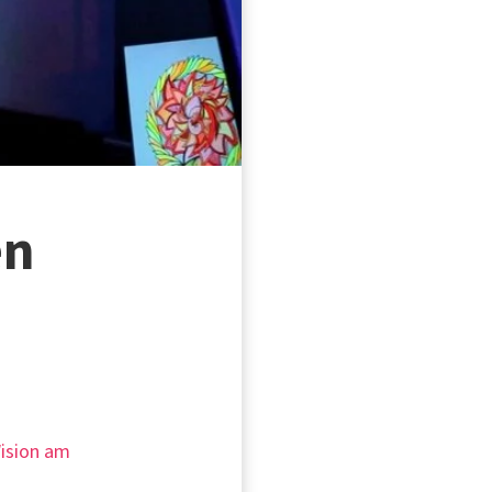
en
Wision am