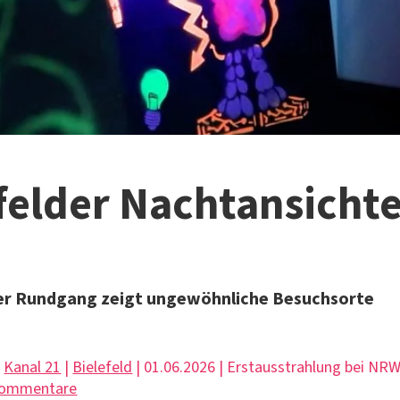
felder Nachtansicht
her Rundgang zeigt ungewöhnliche Besuchsorte
|
Kanal 21
|
Bielefeld
| 01.06.2026 | Erstausstrahlung bei NR
Kommentare