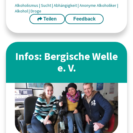
Alkoholismus
|
Sucht
|
Abhängigkeit
|
Anonyme Alkoholiker
|
Alkohol
|
Droge
Teilen
Feedback
Infos: Bergische Welle
e. V.