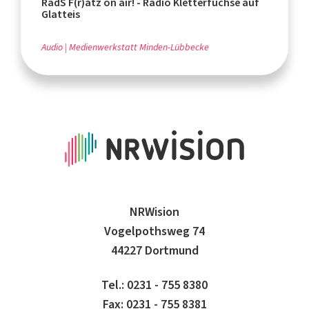
RadS F(r)atz on air! - Radio Kletterfüchse auf
Glatteis
Audio
Medienwerkstatt Minden-Lübbecke
NRWision
Vogelpothsweg 74
44227 Dortmund
Tel.: 0231 - 755 8380
Fax: 0231 - 755 8381