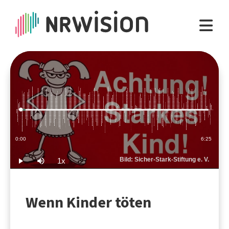
Loaded
:
2.59%
Current
0:00
Duration
6:25
Time
Bild: Sicher-Stark-Stiftung e. V.
1x
Play
Mute
Playback
Rate
Wenn Kinder töten