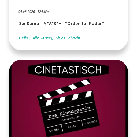
04.08.2026 - 124 Min.
Der Sumpf: M*A*S*H - "Orden für Radar"
Audio
Felix Herzog, Tobias Schacht