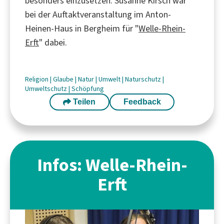
besonders einzusetzen. Susanne Kirsch war
bei der Auftaktveranstaltung im Anton-
Heinen-Haus in Bergheim für "
Welle-Rhein-
Erft
" dabei.
Religion
|
Glaube
|
Natur
|
Umwelt
|
Naturschutz
|
Umweltschutz
|
Schöpfung
Teilen
Feedback
Infos: Welle-Rhein-
Erft