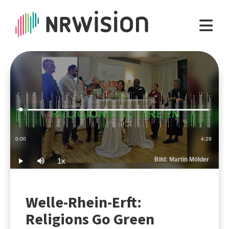
Loaded
:
3.70%
Current
0:00
Duration
4:29
Time
Bild: Martin Mölder
1x
Play
Mute
Playback
Rate
Welle-Rhein-Erft:
Religions Go Green