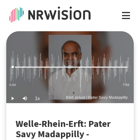
Loaded
:
2.09%
Current
0:00
Duration
7:56
Time
Bild: privat / Pater Savy Madappilly
1x
Play
Mute
Playback
Rate
Welle-Rhein-Erft: Pater
Savy Madappilly -