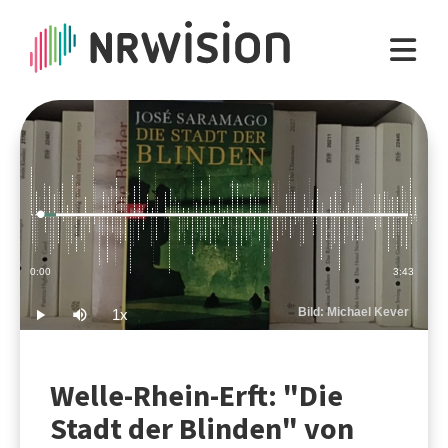
Loaded
:
4.47%
Current
0:00
Duration
3:43
Time
Bild: Michael Kever
1x
Play
Mute
Playback
Rate
Welle-Rhein-Erft: "Die
Stadt der Blinden" von