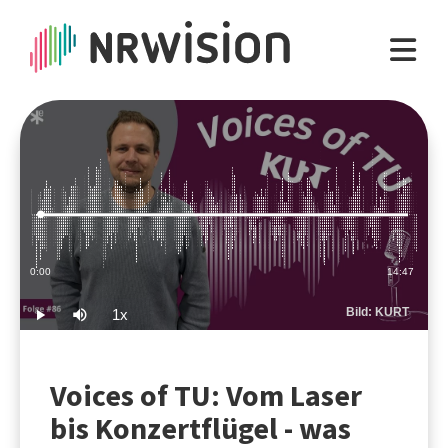
Loaded
:
1.12%
Current
0:00
Duration
14:47
Time
Bild: KURT
1x
Play
Mute
Playback
Rate
Voices of TU: Vom Laser
bis Konzertflügel - was