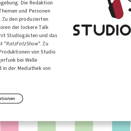
mgebung. Die Redaktion
r Themen und Personen
. Zu den produzierten
ren der lockere Talk
mit Studiogästen und das
t "
RatzFatzShow
". Zu
 Produktionen von Studio
gerfunk bei
Welle
 in der Mediathek von
ationen