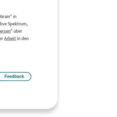
brain" in
ative Spektrum,
iersen
" über
rer
Arbeit
in den
Feedback