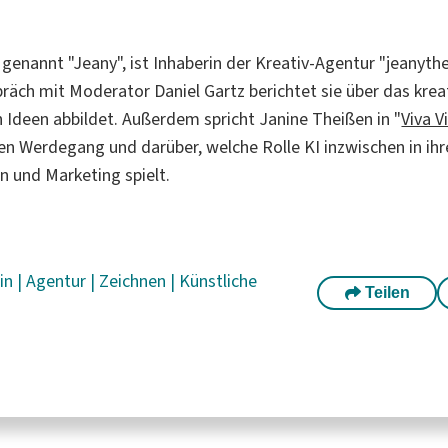
genannt "Jeany", ist Inhaberin der Kreativ-Agentur "jeanythe
präch mit Moderator Daniel Gartz berichtet sie über das kre
n Ideen abbildet. Außerdem spricht Janine Theißen in "
Viva V
hen Werdegang und darüber, welche Rolle KI inzwischen in ih
n und Marketing spielt.
rin
|
Agentur
|
Zeichnen
|
Künstliche
Teilen