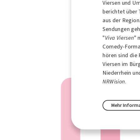
Viersen und U
berichtet übe
aus der Region
Sendungen gehö
"
Viva Viersen
" 
Comedy-Forma
hören sind die
Viersen im Bür
Niederrhein
und
NRWision
.
Mehr Inform