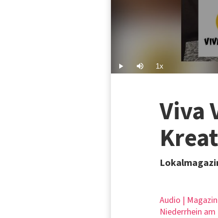
1x
Play
Mute
Playback
Rate
Viva 
Kreat
Lokalmagazin
Audio | Magazin
Niederrhein am 