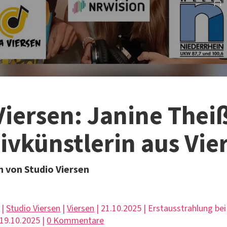
Viersen: Janine Thei
ivkünstlerin aus Vie
 von Studio Viersen
 |
Studio Viersen
|
Viersen
| 21.10.2025 | Erstausstrahlung bei
19.10.2025 |
0 Kommentare