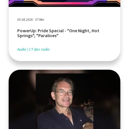
05.08.2026 - 57 Min.
PowerUp: Pride Special - "One Night, Hot
Springs", "Paralives"
Audio
CT das radio