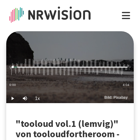
Loaded
:
4.08%
Current
0:00
Duration
4:04
Time
Bild: Pixabay
1x
Play
Mute
Playback
Rate
"tooloud vol.1 (lemvig)"
von tooloudfortheroom -