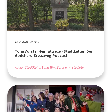
13.04.2026 - 54 Min.
TönisVorster Heimatwelle - Stadtkultur: Der
Godehard-Kreuzweg-Podcast
Audio
StadtKulturBund TönisVorst e. V., studiotv