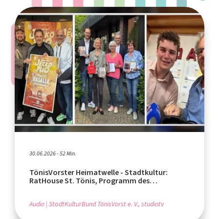
30.06.2026 - 52 Min.
TönisVorster Heimatwelle - Stadtkultur:
RatHouse St. Tönis, Programm des
StadtKulturBunds, Jeckomio
Audio
StadtKulturBund TönisVorst e. V., studiotv