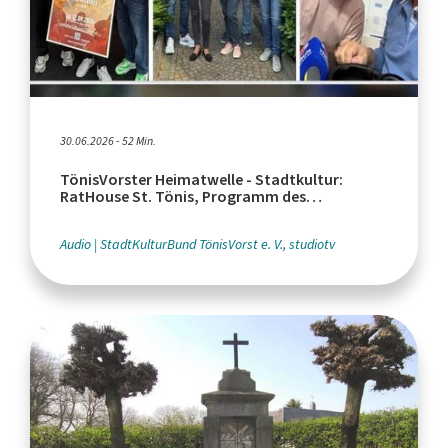
30.06.2026 - 52 Min.
TönisVorster Heimatwelle - Stadtkultur:
RatHouse St. Tönis, Programm des
StadtKulturBunds, Jeckomio
Audio
StadtKulturBund TönisVorst e. V., studiotv