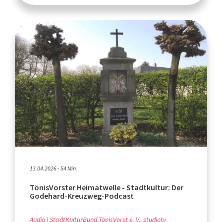
13.04.2026 - 54 Min.
TönisVorster Heimatwelle - Stadtkultur: Der
Godehard-Kreuzweg-Podcast
Audio
StadtKulturBund TönisVorst e. V., studiotv