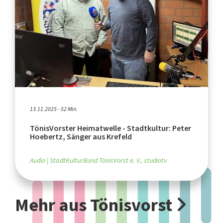
13.11.2025 - 52 Min.
TönisVorster Heimatwelle - Stadtkultur: Peter
Hoebertz, Sänger aus Krefeld
Audio
StadtKulturBund TönisVorst e. V., studiotv
Mehr aus Tönisvorst