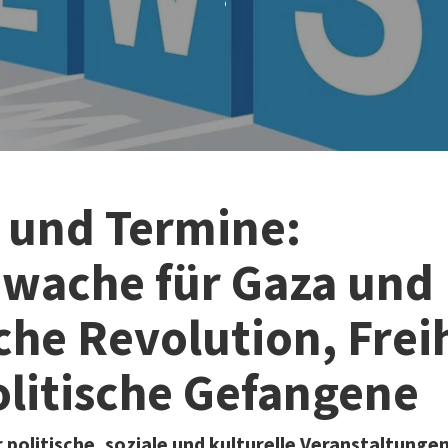
 und Termine:
wache für Gaza und
che Revolution, Frei
olitische Gefangene
politische, soziale und kulturelle Veranstaltunge