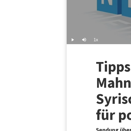
1x
Play
Mute
Playback
Rate
Tipps
Mahn
Syris
für p
Sendung über 