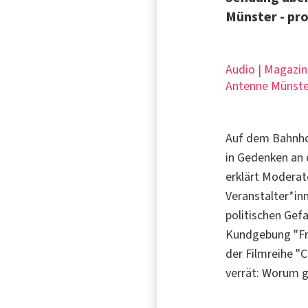
Münster - pr
Audio | Magazin
Antenne Münste
Auf dem Bahnho
in Gedenken an 
erklärt Modera
Veranstalter*in
politischen Gef
Kundgebung "Fre
der Filmreihe "
verrät: Worum 