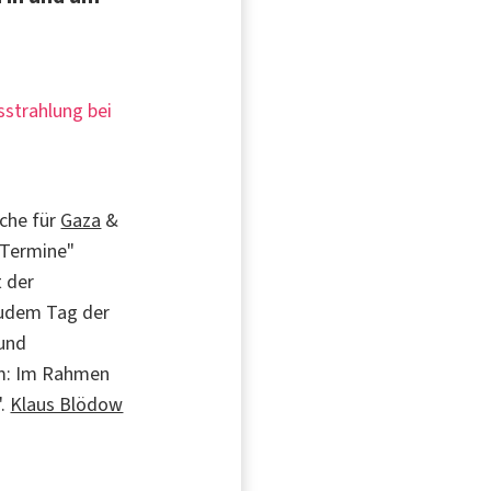
sstrahlung bei
che für
Gaza
&
d Termine"
t der
zudem Tag der
 und
em: Im Rahmen
".
Klaus Blödow