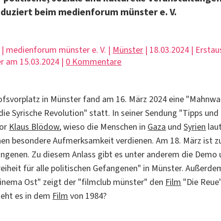
oduziert beim medienforum münster e. V.
 | medienforum münster e. V. |
Münster
| 18.03.2024 | Erstau
r am 15.03.2024 |
0 Kommentare
fsvorplatz in Münster fand am 16. März 2024 eine "Mahnwa
die Syrische Revolution" statt. In seiner Sendung "Tipps un
tor
Klaus Blödow
, wieso die Menschen in
Gaza
und
Syrien
lau
nen besondere Aufmerksamkeit verdienen. Am 18. März ist 
angenen. Zu diesem Anlass gibt es unter anderem die Demo
iheit für alle politischen Gefangenen" in Münster. Außerd
Cinema Ost" zeigt der "filmclub münster" den
Film
"Die Reue
geht es in dem
Film
von 1984?