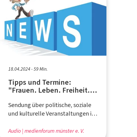
18.04.2024 - 59 Min.
Tipps und Termine:
"Frauen. Leben. Freiheit.",
Bewegung in Münster
Sendung über politische, soziale
und kulturelle Veranstaltungen in
und um Münster - produziert beim
medienforum münster e. V.
Audio
medienforum münster e. V.