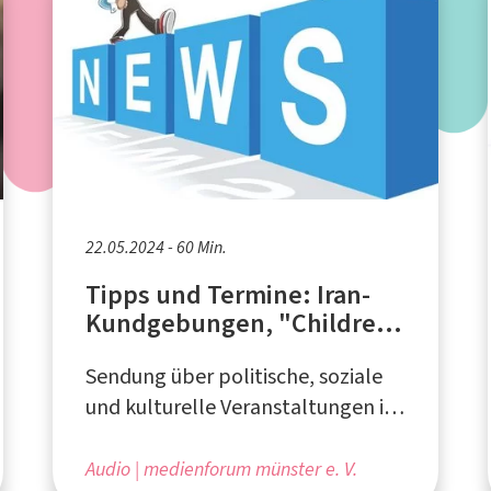
22.05.2024 - 60 Min.
Tipps und Termine: Iran-
Kundgebungen, "Children
of Men", Demo
Sendung über politische, soziale
"Schlachthäuser
schließen!"
und kulturelle Veranstaltungen in
und um Münster - produziert beim
medienforum münster e. V.
Audio
medienforum münster e. V.