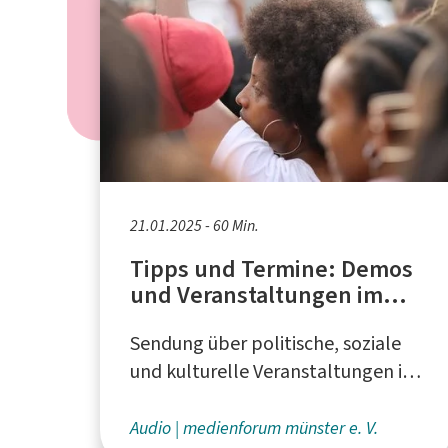
21.01.2025 - 60 Min.
Tipps und Termine: Demos
und Veranstaltungen im
Januar
Sendung über politische, soziale
und kulturelle Veranstaltungen in
und um Münster - produziert beim
medienforum münster e. V.
Audio
medienforum münster e. V.