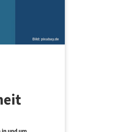
Bild: pixabay.de
heit
n in und um