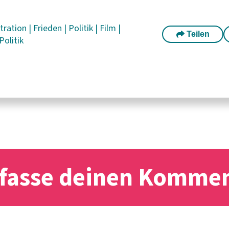
tration
|
Frieden
|
Politik
|
Film
|
Teilen
Politik
fasse deinen Komme