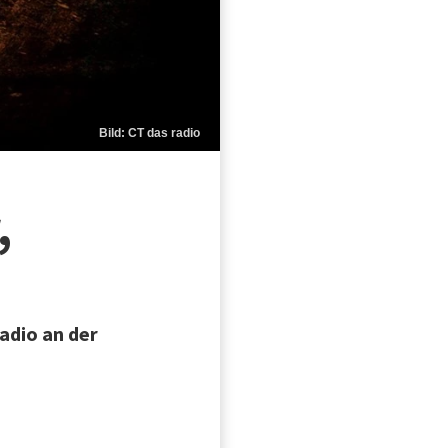
Bild: CT das radio
,
adio an der