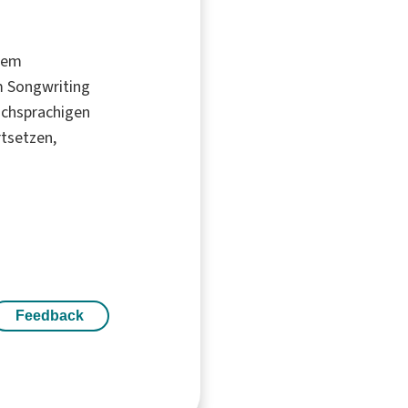
rmem
m Songwriting
schsprachigen
rtsetzen,
Feedback