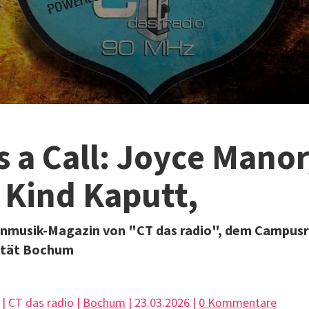
is a Call: Joyce Manor
, Kind Kaputt,
nmusik-Magazin von "CT das radio", dem Campusr
ität Bochum
 | CT das radio |
Bochum
| 23.03.2026 |
0 Kommentare