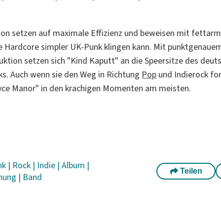
don setzen auf maximale Effizienz und beweisen mit fetta
e Hardcore simpler UK-Punk klingen kann. Mit punktgenaue
uktion setzen sich "Kind Kaputt" an die Speersitze des deut
ks. Auch wenn sie den Weg in Richtung
Pop
und Indierock fo
yce Manor" in den krachigen Momenten am meisten.
nk
|
Rock
|
Indie
|
Album
|
Teilen
chung
|
Band