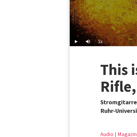
1x
Play
Mute
Playback
Rate
This 
Rifle
Stromgitarre
Ruhr-Univers
Audio | Magazin