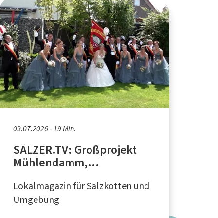
09.07.2026 - 19 Min.
SÄLZER.TV: Großprojekt
Mühlendamm,
Schützenfest Scharmede,
Lokalmagazin für Salzkotten und
Uhu im Steinbruch
Umgebung