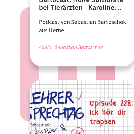
bei Tierärzten - Karoline
Paschos, Tierärztin aus
Podcast von Sebastian Bartoschek
Wien
aus Herne
Audio
Sebastian Bartoschek