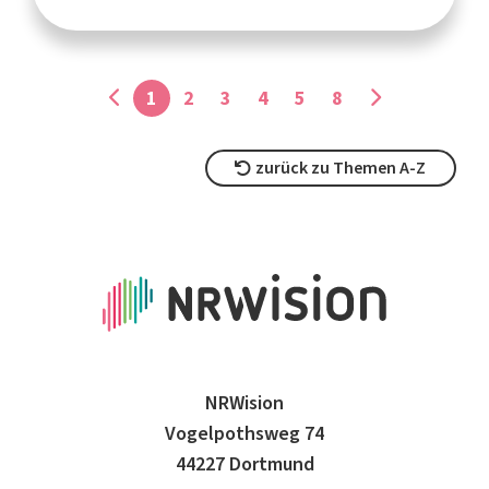
1
2
3
4
5
8
zurück zu Themen A-Z
NRWision
Vogelpothsweg 74
44227 Dortmund