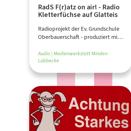
RadS F(r)atz on air! - Radio
Kletterfüchse auf Glatteis
Radioprojekt der Ev. Grundschule
Oberbauerschaft - produziert mit
Unterstützung der
Medienwerkstatt Minden-
Audio
Medienwerkstatt Minden-
Lübbecke
Lübbecke