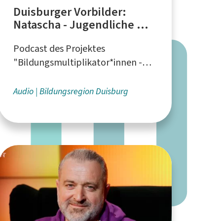
Duisburger Vorbilder:
Natascha - Jugendliche mit
eigenen Methoden
Podcast des Projektes
erreichen
"Bildungsmultiplikator*innen -
Vorbild sein", der Werkkiste, von
AWO-Integration Duisburg,
Audio
Bildungsregion Duisburg
"Integralis e. V." und des Projektes
"Rat geben - Ja zur Ausbildung!"