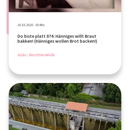
16.03.2026 - 56 Min.
Do biste platt 874: Hänniges willt Braut
bakken! (Hänniges wollen Brot backen!)
Audio
WestfalenWelle