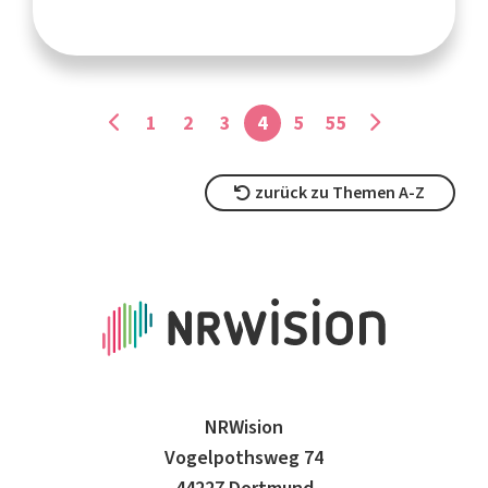
1
2
3
4
5
55
zurück zu Themen A-Z
NRWision
Vogelpothsweg 74
44227 Dortmund