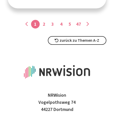
1
2
3
4
5
47
zurück zu Themen A-Z
NRWision
Vogelpothsweg 74
44227 Dortmund