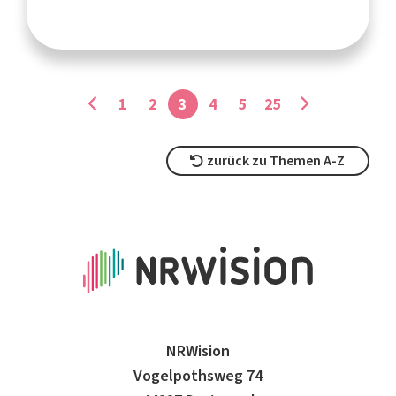
1
2
3
4
5
25
zurück zu Themen A-Z
NRWision
Vogelpothsweg 74