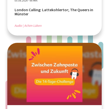
05.08.2026 - 66 Min.
London Calling: Lattekohlertor; The Queers in
Münster
Audio
Achim Lüken