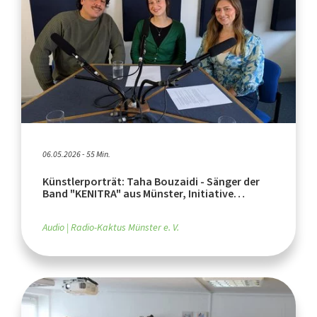
06.05.2026 - 55 Min.
Künstlerporträt: Taha Bouzaidi - Sänger der
Band "KENITRA" aus Münster, Initiative
"Spielzeug muss ins Gefängnis!!!" im IKMünster
Audio
Radio-Kaktus Münster e. V.