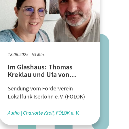
18.06.2025 - 53 Min.
Im Glashaus: Thomas
Kreklau und Uta von
Holten, Suchtberatung der
Sendung vom Förderverein
Caritas Iserlohn
Lokalfunk Iserlohn e. V. (FÖLOK)
Audio
Charlotte Kroll, FÖLOK e. V.