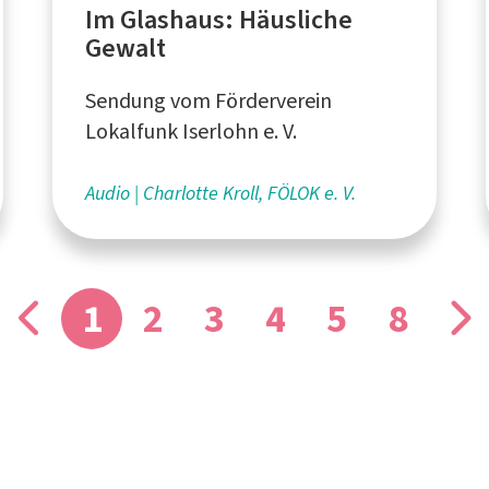
Im Glashaus: Häusliche
Gewalt
Sendung vom Förderverein
Lokalfunk Iserlohn e. V.
Audio
Charlotte Kroll, FÖLOK e. V.
1
2
3
4
5
8