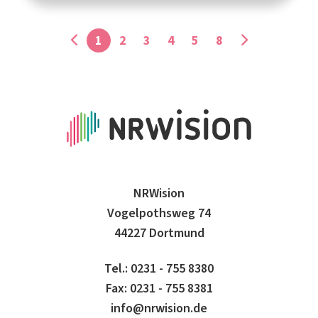
1
2
3
4
5
8
NRWision
Vogelpothsweg 74
44227 Dortmund
Tel.: 0231 - 755 8380
Fax: 0231 - 755 8381
info@nrwision.de