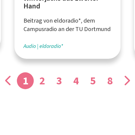
Hand
Beitrag von eldoradio*, dem
Campusradio an der TU Dortmund
Audio
eldoradio*
1
2
3
4
5
8