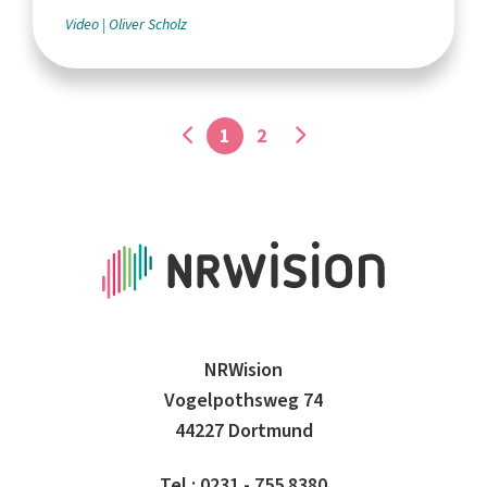
Video
Oliver Scholz
1
2
NRWision
Vogelpothsweg 74
44227 Dortmund
Tel.: 0231 - 755 8380