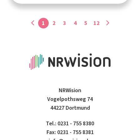
1
2
3
4
5
12
NRWision
Vogelpothsweg 74
44227 Dortmund
Tel.: 0231 - 755 8380
Fax: 0231 - 755 8381