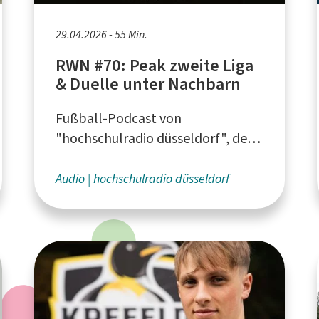
29.04.2026 - 55 Min.
RWN #70: Peak zweite Liga
& Duelle unter Nachbarn
Fußball-Podcast von
"hochschulradio düsseldorf", dem
Campusradio für die Düsseldorfer
Hochschulen
Audio
hochschulradio düsseldorf