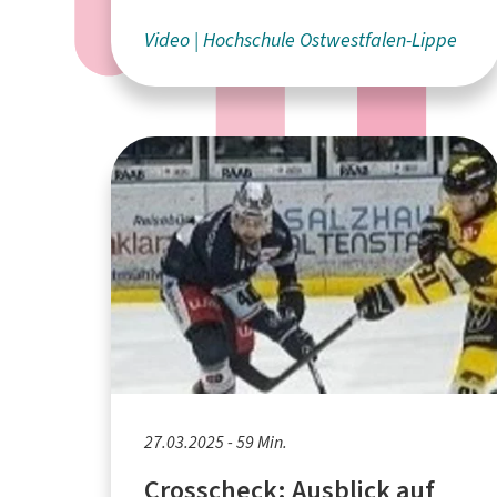
der Hochschule Ostwestfalen-
Lippe
Video
Hochschule Ostwestfalen-Lippe
27.03.2025 - 59 Min.
Crosscheck: Ausblick auf