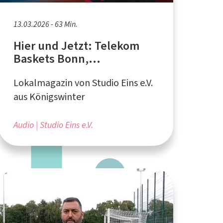
13.03.2026 - 63 Min.
Hier und Jetzt: Telekom
Baskets Bonn,
Kleinkunsttheater "Haus
Lokalmagazin von Studio Eins e.V.
der Springmaus",
Theaterprogramm in Bonn
aus Königswinter
Audio
Studio Eins e.V.