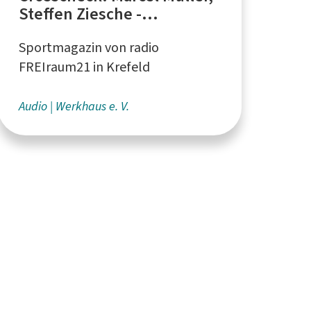
Steffen Ziesche -
Neuzugänge der Krefeld
Sportmagazin von radio
Pinguine
FREIraum21 in Krefeld
Audio
Werkhaus e. V.