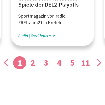
Spiele der DEL2-Playoffs
Sportmagazin von radio
FREIraum21 in Krefeld
Audio
Werkhaus e. V.
1
2
3
4
5
11