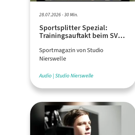
28.07.2026 - 30 Min.
Sportsplitter Spezial:
Trainingsauftakt beim SV
Schelsen mit dem neuen
Sportmagazin von Studio
Trainer Frank Wachmeister
Nierswelle
Audio
Studio Nierswelle