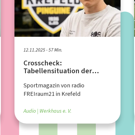
12.11.2025 - 57 Min.
Crosscheck:
Tabellensituation der
Krefeld Pinguine, Charity-
Sportmagazin von radio
Eishockeyspiel
FREIraum21 in Krefeld
Audio
Werkhaus e. V.