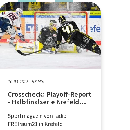
10.04.2025 - 56 Min.
Crosscheck: Playoff-Report
- Halbfinalserie Krefeld
Pinguine gegen
Sportmagazin von radio
Ravensburg Towerstars
FREIraum21 in Krefeld