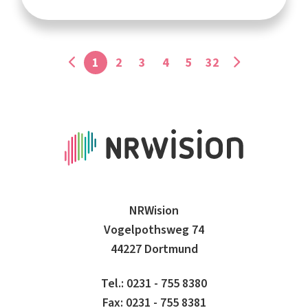
1
2
3
4
5
32
NRWision
Vogelpothsweg 74
44227 Dortmund
Tel.: 0231 - 755 8380
Fax: 0231 - 755 8381