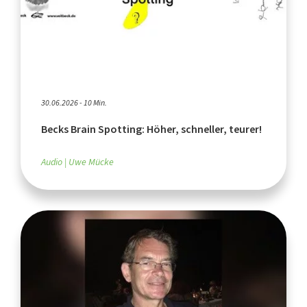
30.06.2026 - 10 Min.
Becks Brain Spotting: Höher, schneller, teurer!
Audio
Uwe Mücke