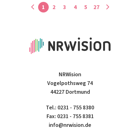
1
2
3
4
5
27
NRWision
Vogelpothsweg 74
44227 Dortmund
Tel.: 0231 - 755 8380
Fax: 0231 - 755 8381
info@nrwision.de