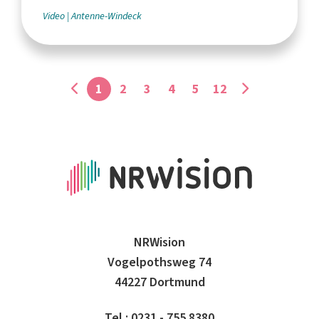
Video
Antenne-Windeck
1
2
3
4
5
12
NRWision
Vogelpothsweg 74
44227 Dortmund
Tel.: 0231 - 755 8380