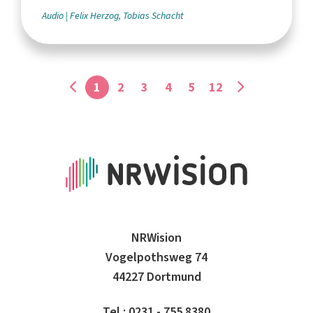
Audio
Felix Herzog, Tobias Schacht
1
2
3
4
5
12
NRWision
Vogelpothsweg 74
44227 Dortmund
Tel.: 0231 - 755 8380