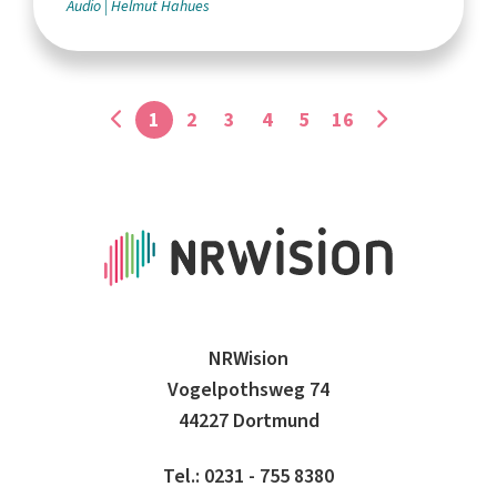
Audio
Helmut Hahues
1
2
3
4
5
16
NRWision
Vogelpothsweg 74
44227 Dortmund
Tel.: 0231 - 755 8380