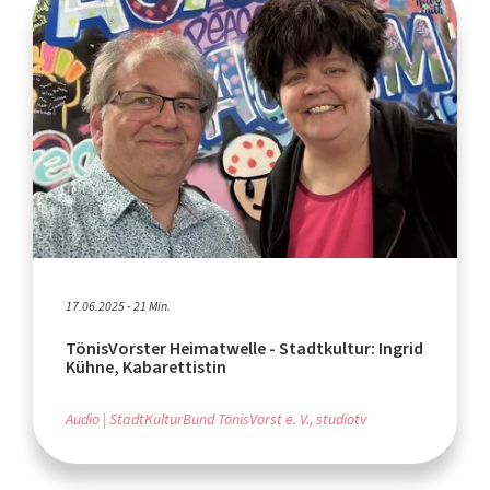
17.06.2025 - 21 Min.
TönisVorster Heimatwelle - Stadtkultur: Ingrid
Kühne, Kabarettistin
Audio
StadtKulturBund TönisVorst e. V., studiotv