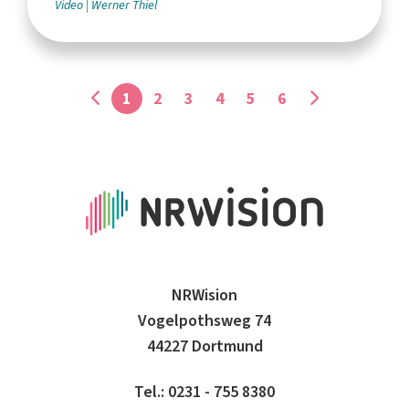
Video
Werner Thiel
1
2
3
4
5
6
NRWision
Vogelpothsweg 74
44227 Dortmund
Tel.: 0231 - 755 8380