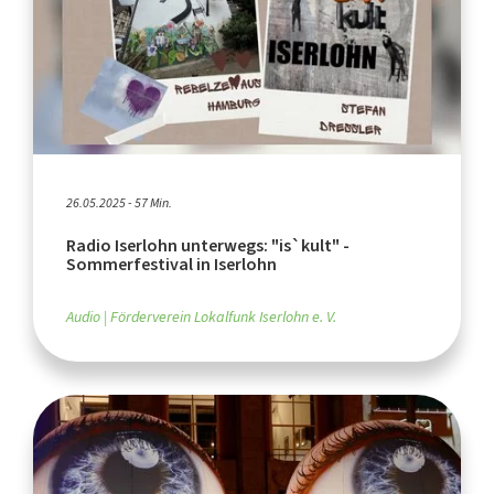
26.05.2025 - 57 Min.
Radio Iserlohn unterwegs: "is`kult" -
Sommerfestival in Iserlohn
Audio
Förderverein Lokalfunk Iserlohn e. V.