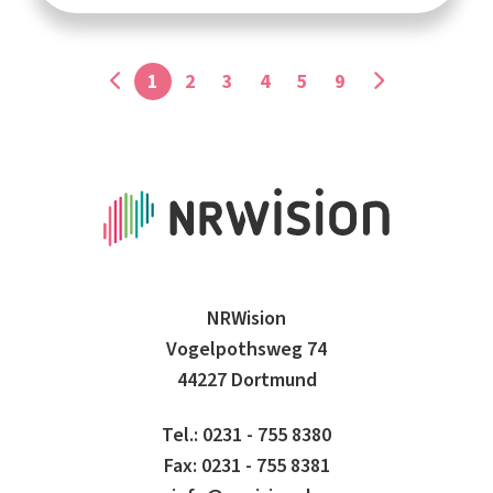
1
2
3
4
5
9
NRWision
Vogelpothsweg 74
44227 Dortmund
Tel.: 0231 - 755 8380
Fax: 0231 - 755 8381