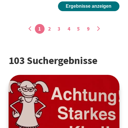
Ergebnisse anzeigen
1
2
3
4
5
9
103 Suchergebnisse