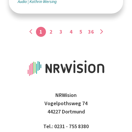
Audio
Kathrin Wersing
1
2
3
4
5
36
NRWision
Vogelpothsweg 74
44227 Dortmund
Tel.: 0231 - 755 8380