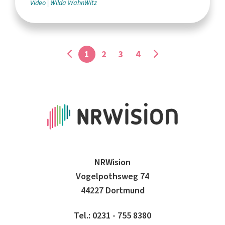
Video
Wilda WahnWitz
1
2
3
4
NRWision
Vogelpothsweg 74
44227 Dortmund
Tel.: 0231 - 755 8380