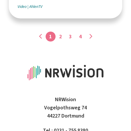
Video
AhlenTV
1
2
3
4
NRWision
Vogelpothsweg 74
44227 Dortmund
Tel.: 0231 - 755 8380