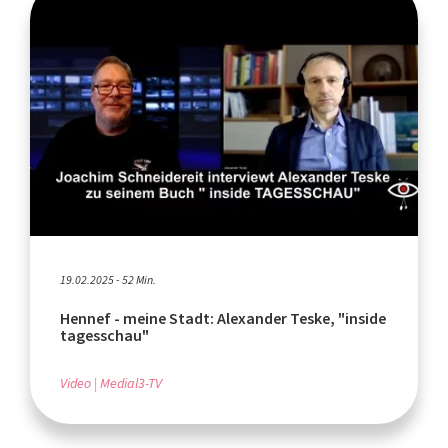
19.02.2025 - 52 Min.
Hennef - meine Stadt: Alexander Teske, "inside
tagesschau"
Video
Medial3-TV